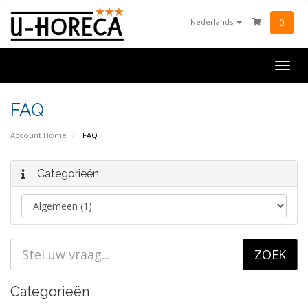
0
Nederlands
Togg
navig
FAQ
Account Home
FAQ
Categorieën
Categorieën