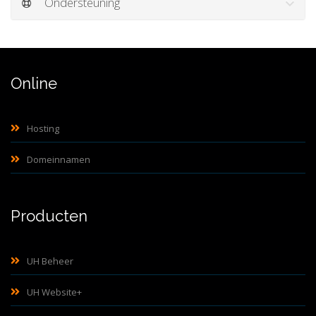
Ondersteuning
Online
Hosting
Domeinnamen
Producten
UH Beheer
UH Website+