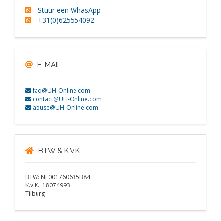
Stuur een WhasApp
+31(0)625554092
E-MAIL
faq@UH-Online.com
contact@UH-Online.com
abuse@UH-Online.com
BTW & K.V.K.
BTW: NL001760635B84
K.v.K.: 18074993
Tilburg