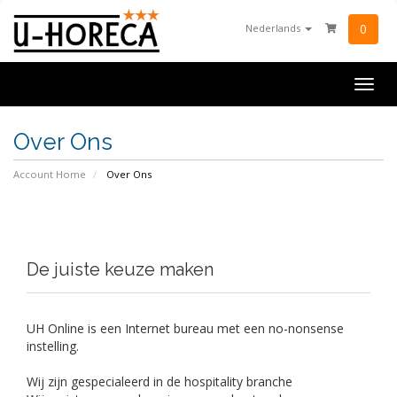
0
Nederlands
Togg
navig
Over Ons
Account Home
Over Ons
De juiste keuze maken
UH Online is een Internet bureau met een no-nonsense
instelling.
Wij zijn gespecialeerd in de hospitality branche