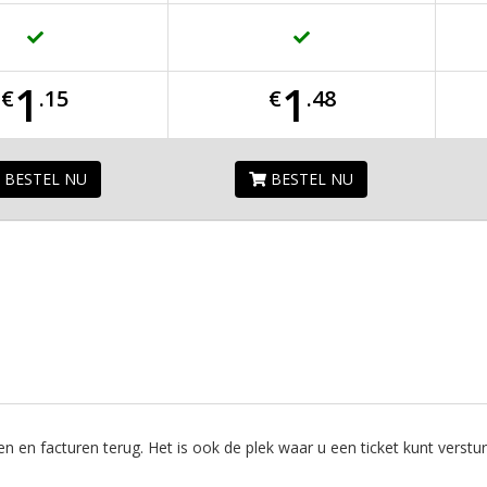
1
1
€
.15
€
.48
BESTEL NU
BESTEL NU
ten en facturen terug. Het is ook de plek waar u een ticket kunt verst