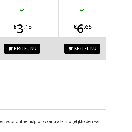
3
6
€
.15
€
.65
BESTEL NU
BESTEL NU
uren voor online hulp of waar u alle mogelijkheden van