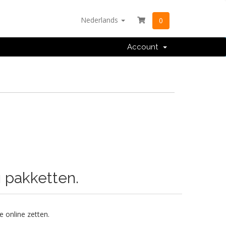
Nederlands
0
Account
g pakketten.
 online zetten.