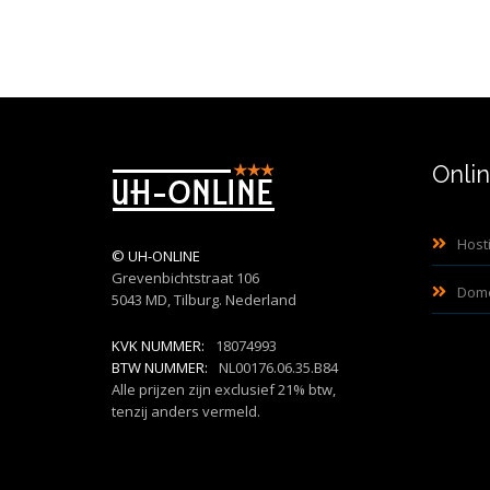
Onli
Host
©
UH-ONLINE
Grevenbichtstraat 106
Dom
5043 MD, Tilburg. Nederland
KVK NUMMER:
18074993
BTW NUMMER:
NL00176.06.35.B84
Alle prijzen zijn exclusief 21% btw,
tenzij anders vermeld.