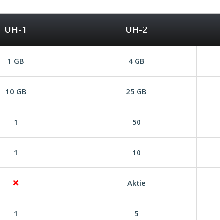
UH-1
UH-2
1 GB
4 GB
10 GB
25 GB
1
50
1
10
Aktie
1
5