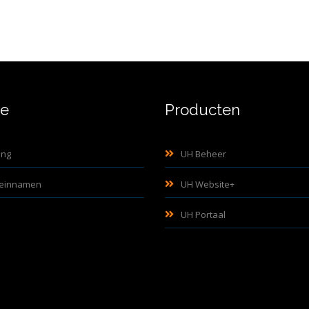
ne
Producten
ing
UH Beheer
einnamen
UH Website+
UH Portaal