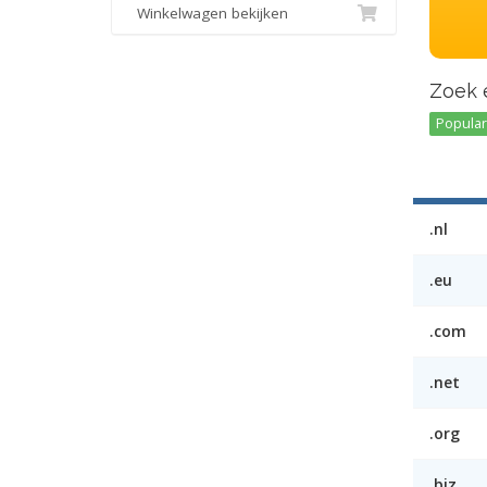
Winkelwagen bekijken
Zoek 
Popular 
.nl
.eu
.com
.net
.org
.biz