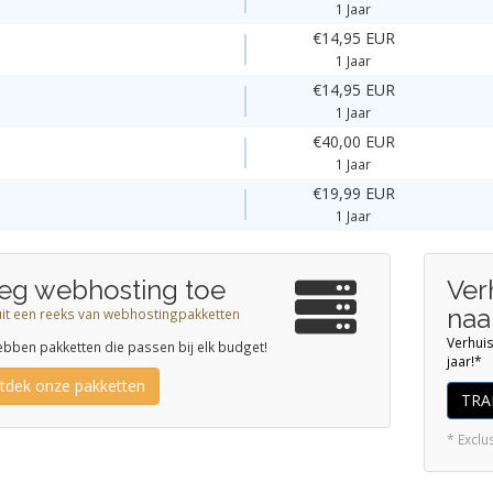
1 Jaar
€14,95 EUR
1 Jaar
€14,95 EUR
1 Jaar
€40,00 EUR
1 Jaar
€19,99 EUR
1 Jaar
eg webhosting toe
Ver
naa
uit een reeks van webhostingpakketten
Verhui
bben pakketten die passen bij elk budget!
jaar!*
tdek onze pakketten
TRA
* Excl