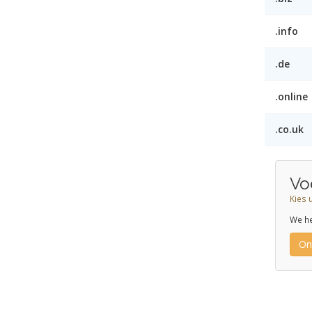
.info
.de
.online
.co.uk
Vo
Kies 
We he
On