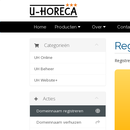
Home
Producten
Over
Conta
Re
Categorieën
UH Online
Registre
UH Beheer
UH Website+
Acties
Domeinnaam registreren
Domeinnaam verhuizen