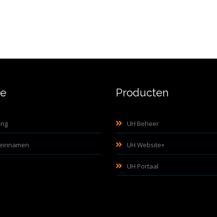
ne
Producten
ing
UH Beheer
einnamen
UH Website+
UH Portaal