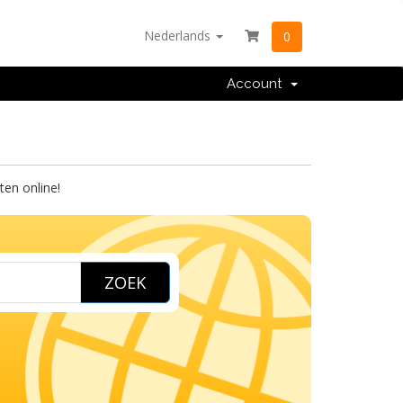
Nederlands
0
Account
en online!
ZOEK