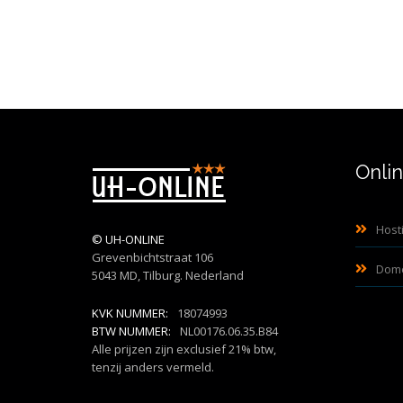
Onli
Host
©
UH-ONLINE
Grevenbichtstraat 106
Dom
5043 MD, Tilburg. Nederland
KVK NUMMER:
18074993
BTW NUMMER:
NL00176.06.35.B84
Alle prijzen zijn exclusief 21% btw,
tenzij anders vermeld.