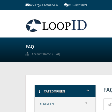
ticket@UH-Online.nl
013-3029109
FAQ
Account Home
FAQ
FA
CATEGORIEËN
1
ALGEMEEN