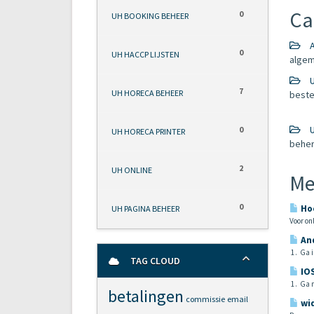
Ca
0
UH BOOKING BEHEER
A
0
UH HACCP LIJSTEN
algem
U
7
UH HORECA BEHEER
beste
U
0
UH HORECA PRINTER
beher
2
UH ONLINE
Me
0
Hoe
UH PAGINA BEHEER
Voor onl
And
1. Ga i
TAG CLOUD
IOS
1. Ga n
betalingen
commissie
email
wid