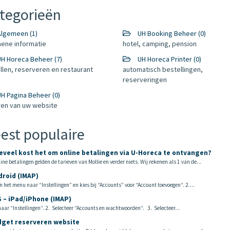
tegorieën
lgemeen (1)
UH Booking Beheer (0)
ene informatie
hotel, camping, pension
H Horeca Beheer (7)
UH Horeca Printer (0)
llen, reserveren en restaurant
automatisch bestellingen,
reserveringen
H Pagina Beheer (0)
en van uw website
est populaire
veel kost het om online betalingen via U-Horeca te ontvangen?
ine betalingen gelden de tarieven van Mollie en verder niets. Wij rekenen als 1 van de...
roid (IMAP)
n het menu naar “Instellingen” en kies bij “Accounts” voor “Account toevoegen“. 2....
 – iPad/iPhone (IMAP)
aar “Instellingen“. 2. Selecteer “Accounts en wachtwoorden“. 3. Selecteer...
get reserveren website