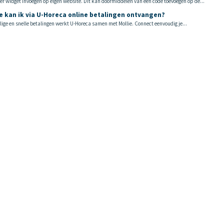
er widget invoegen op eigen website. Dit kan doormiddelen van een code toevoegen op de...
 kan ik via U-Horeca online betalingen ontvangen?
ilige en snelle betalingen werkt U-Horeca samen met Mollie. Connect eenvoudig je...