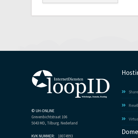
Hosti
Share
Resel
©
UH-ONLINE
Grevenbichtstraat 106
Virtua
5043 MD, Tilburg. Nederland
Dome
KVK NUMMER:
18074993