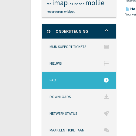
imap
mollie
Reserve
fee
ios
iphone
Hoe
reserveren
widget
Voor ve
ONDERSTEUNING
MIJN SUPPORT TICKETS
NIEUWS
FAQ
DOWNLOADS
NETWERK STATUS
MAAK EEN TICKET AAN