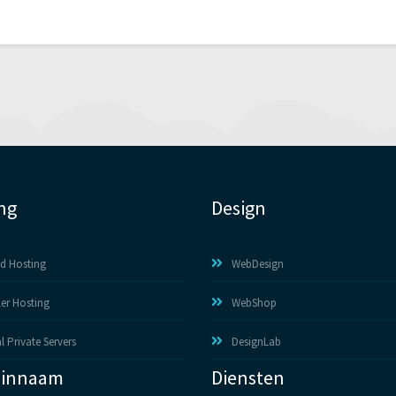
ng
Design
d Hosting
WebDesign
ler Hosting
WebShop
l Private Servers
DesignLab
innaam
Diensten