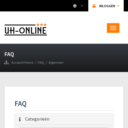
INLOGGEN
Toggle
navigat
FAQ
Account Home
FAQ
Algemeen
FAQ
Categorieën